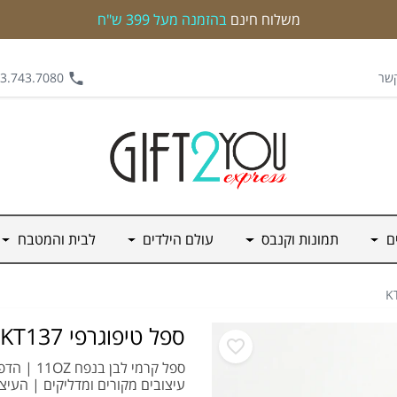
משלוח חינם
בהזמנה מעל 399 ש"ח
קשר
.743.7080 | 0542.562.555
ים
תמונות וקנבס
עולם הילדים
לבית והמטבח
ספל טיפוגרפי KT137
ספל קרמי
עיצובים מקורים ומדליקים | העיצ